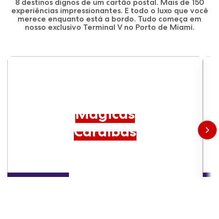
8 destinos dignos de um cartão postal. Mais de 150
experiências impressionantes. E todo o luxo que você
merece enquanto está a bordo. Tudo começa em
nosso exclusivo Terminal V no Porto de Miami.
DE 6 A 9 DIAS
Mágicas
Caraíbas
Scarlet Lady
Va
VER CRUZEIROS