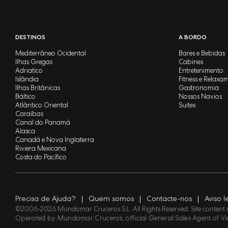
DESTINOS
A BORDO
Mediterrâneo Ocidental
Bares e Bebidas
Ilhas Gregas
Cabines
Adriatico
Entretenimento
Islândia
Fitness e Relaxa
Ilhas Britânicas
Gastronomia
Báltico
Nossos Navios
Atlântico Oriental
Suites
Caraíbas
Canal do Panamá
Alasca
Canadá e Nova Inglaterra
Riviera Mexicana
Costa do Pacífico
Precisa de Ajuda?
Quem somos
Contacte-nos
Aviso l
©2006-2026 Mundomar Cruceros S.L.
All Rights Reserved. Site conten
Operated by Mundomar Cruceros, official General Sales Agent of Vi