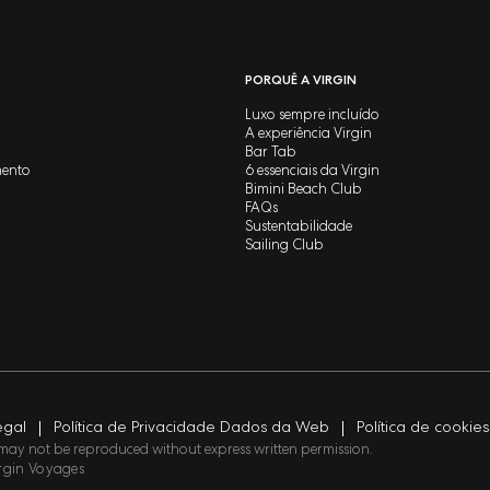
PORQUÊ A VIRGIN
Luxo sempre incluído
A experiência Virgin
Bar Tab
mento
6 essenciais da Virgin
Bimini Beach Club
FAQs
Sustentabilidade
Sailing Club
egal
Política de Privacidade Dados da Web
Política de cookies
t may not be reproduced without express written permission.
rgin Voyages