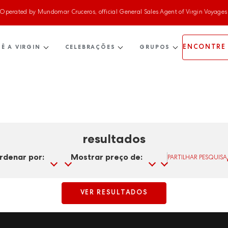
Operated by Mundomar Cruceros, official General Sales Agent of Virgin Voyages
ENCONTRE 
Ê A VIRGIN
CELEBRAÇÕES
GRUPOS
resultados
rdenar por:
Mostrar preço de:
PARTILHAR PESQUISA
VER RESULTADOS