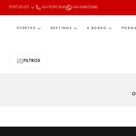
+34 912901845
+34 654503682
OFERTAS
DESTINOS
A BORDO
PORQU
FILTROS
O